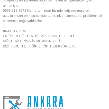
Uygun fiyata kaliteden ödün vermeyen bir işletmeden yardım
almak için;
0538 317 3673 Numaramızdan bizimle iletişime geçerek
ustalarımızın en kısa sürede adresinize ulaşmasını, probleminizi
çözmesini sağlayabilirsiniz.
0538 317 3673
EN ÖZEN GÖSTERDİĞİMİZ KONU, DEGERLİ
MÜŞTERİLERİMİZİN MEMNUNİYETİ.
BİZİ TERCİH ETTİĞİNİZ İÇİN TEŞEKKÜRLER…