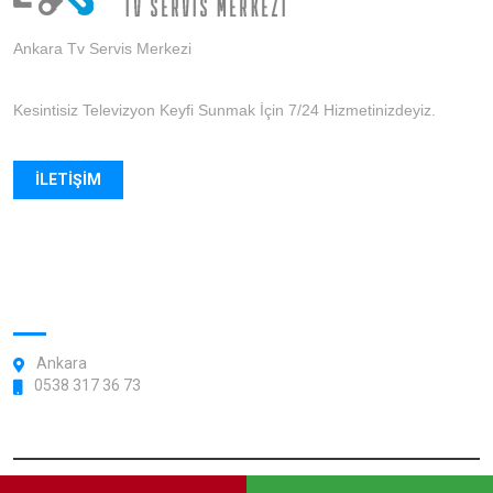
Ankara Tv Servis Merkezi
Kesintisiz Televizyon Keyfi Sunmak İçin 7/24 Hizmetinizdeyiz.
İLETIŞIM
FORMU
Ankara Uydu Hizmeti Çanak
Anten Montaj ve Kurulum
05434581557
Ankara
0538 317 36 73