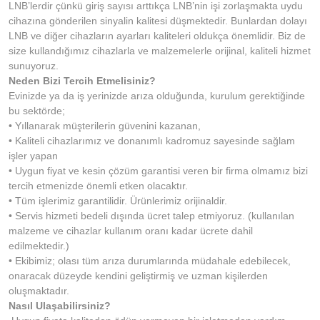
LNB’lerdir çünkü giriş sayısı arttıkça LNB’nin işi zorlaşmakta uydu
cihazına gönderilen sinyalin kalitesi düşmektedir. Bunlardan dolayı
LNB ve diğer cihazların ayarları kaliteleri oldukça önemlidir. Biz de
size kullandığımız cihazlarla ve malzemelerle orijinal, kaliteli hizmet
sunuyoruz.
Neden Bizi Tercih Etmelisiniz?
Evinizde ya da iş yerinizde arıza olduğunda, kurulum gerektiğinde
bu sektörde;
• Yıllanarak müşterilerin güvenini kazanan,
• Kaliteli cihazlarımız ve donanımlı kadromuz sayesinde sağlam
işler yapan
• Uygun fiyat ve kesin çözüm garantisi veren bir firma olmamız bizi
tercih etmenizde önemli etken olacaktır.
• Tüm işlerimiz garantilidir. Ürünlerimiz orijinaldir.
• Servis hizmeti bedeli dışında ücret talep etmiyoruz. (kullanılan
malzeme ve cihazlar kullanım oranı kadar ücrete dahil
edilmektedir.)
• Ekibimiz; olası tüm arıza durumlarında müdahale edebilecek,
onaracak düzeyde kendini geliştirmiş ve uzman kişilerden
oluşmaktadır.
Nasıl Ulaşabilirsiniz?