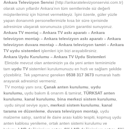
Ankara Televizyon
Servisi
(http://ankaratelevizyonservisi.com.tr)
olarak uzun yıllardır Ankara’nın tüm semtlerinde siz değerli
müşterilerimiz için hizmet vermekteyiz. İşini özenle, güler yüzle
yapan donanımlı personellerimizle kısa bir süre içerisinde
adresinize ulaşarak sorununuza çözüm garantisi sunuyoruz.
Ankara TV montaj – Ankara TV askı aparatı – Ankara
televizyon montajı – Ankara televizyon askı aparatı – Ankara
televizyon duvara montajı – Ankara televizyon tamiri – Ankara
TV uydu sistemleri
işlemleri için bizi arayabilirsiniz.
Ankara Uydu Kurulumu – Ankara TV Uydu Sistemleri
Elinizde mevcut olan anteninizin ya da yeni anten teminimizle
tam
uydu TV
sistemleri kurulumunuzu en hızlı ve sağlam şekilde
çözebiliriz. Tek yapmanız gereken
0538 317 3673
numaralı hattı
arayarak adresinizi vermeniz.
TV montajı yanı sıra;
Çanak anten kurulumu
,
uydu
kurulumu,
uydu bakım & onarım & tamirat,
TÜRKSAT anten
kurulumu
,
kanal kurulumu
,
bina merkezi sistem kurulumu
,
uydu sinyal seviye ayarı
, merkezi sistem kurulumu
,
kanal
tarama ve düzenleme
,
duvara televizyon montajı
, uydu
malzeme satışı, santral ile daire arası kablo tespiti, kopmuş uydu
anten kablosu yenileme, ortak anten sistemi kurulumu ve