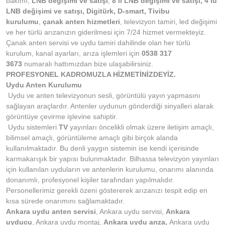
bakımı,
LNB değişimi ve satışı
,
8’li LNB değişimi ve satışı, 4’lü
LNB değişimi ve satışı, Digitürk, D-smart, Tivibu
kurulumu
,
çanak anten hizmetleri
, televizyon tamiri, led değişimi
ve her türlü arızanızın giderilmesi için 7/24 hizmet vermekteyiz.
Çanak anten servisi ve uydu tamiri dahilinde olan her türlü
kurulum, kanal ayarları, arıza işlemleri için
0538 317
3673
numaralı hattımızdan bize ulaşabilirsiniz.
PROFESYONEL KADROMUZLA HİZMETİNİZDEYİZ.
Uydu Anten Kurulumu
Uydu ve anten televizyonun sesli, görüntülü yayın yapmasını
sağlayan araçlardır. Antenler uydunun gönderdiği sinyalleri alarak
görüntüye çevirme işlevine sahiptir.
Uydu sistemleri
TV
yayınları öncelikli olmak üzere iletişim amaçlı,
bilimsel amaçlı, görüntüleme amaçlı gibi birçok alanda
kullanılmaktadır. Bu denli yaygın sistemin ise kendi içerisinde
karmakarışık bir yapısı bulunmaktadır. Bilhassa televizyon yayınları
için kullanılan uyduların ve antenlerin kurulumu, onarımı alanında
donanımlı, profesyonel kişiler tarafından yapılmalıdır.
Personellerimiz gerekli özeni göstererek arızanızı tespit edip en
kısa sürede onarımını sağlamaktadır.
Ankara uydu anten servisi
, Ankara uydu servisi,
Ankara
uyducu
, Ankara uydu montaj,
Ankara uydu arıza,
Ankara uydu