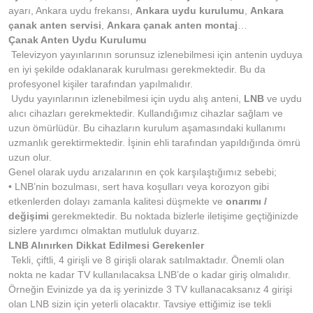
ayarı, Ankara uydu frekansı,
Ankara uydu kurulumu
,
Ankara
çanak anten servisi
,
Ankara çanak anten montaj
…
Çanak Anten Uydu Kurulumu
Televizyon yayınlarının sorunsuz izlenebilmesi için antenin uyduya
en iyi şekilde odaklanarak kurulması gerekmektedir. Bu da
profesyonel kişiler tarafından yapılmalıdır.
Uydu yayınlarının izlenebilmesi için uydu alış anteni,
LNB
ve uydu
alıcı cihazları gerekmektedir. Kullandığımız cihazlar sağlam ve
uzun ömürlüdür. Bu cihazların kurulum aşamasındaki kullanımı
uzmanlık gerektirmektedir. İşinin ehli tarafından yapıldığında ömrü
uzun olur.
Genel olarak uydu arızalarının en çok karşılaştığımız sebebi;
• LNB’nin bozulması, sert hava koşulları veya korozyon gibi
etkenlerden dolayı zamanla kalitesi düşmekte ve
onarımı /
değişimi
gerekmektedir. Bu noktada bizlerle iletişime geçtiğinizde
sizlere yardımcı olmaktan mutluluk duyarız.
LNB Alınırken Dikkat Edilmesi Gerekenler
Tekli, çiftli, 4 girişli ve 8 girişli olarak satılmaktadır. Önemli olan
nokta ne kadar TV kullanılacaksa LNB’de o kadar giriş olmalıdır.
Örneğin Evinizde ya da iş yerinizde 3 TV kullanacaksanız 4 girişi
olan LNB sizin için yeterli olacaktır. Tavsiye ettiğimiz ise tekli