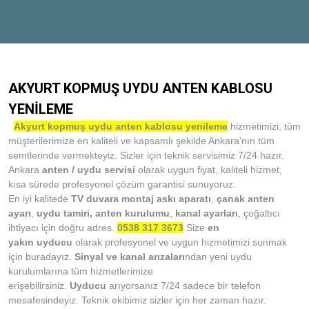
AKYURT KOPMUŞ UYDU ANTEN KABLOSU
YENİLEME
Akyurt kopmuş uydu anten kablosu yenileme
hizmetimizi, tüm
müşterilerimize en kaliteli ve kapsamlı şekilde Ankara’nın tüm
semtlerinde vermekteyiz. Sizler için teknik servisimiz 7/24 hazır.
Ankara
anten / uydu servisi
olarak uygun fiyat, kaliteli hizmet,
kısa sürede profesyonel çözüm garantisi sunuyoruz.
En iyi kalitede
TV duvara montaj askı aparatı
,
çanak anten
ayarı
,
uydu tamiri,
anten kurulumu
,
kanal ayarları
, çoğaltıcı
ihtiyacı için doğru adres.
0538 317 3673
Size
en
yakın
uyducu
olarak profesyonel ve uygun hizmetimizi sunmak
için buradayız.
Sinyal ve kanal arızaları
ndan yeni uydu
kurulumlarına tüm hizmetlerimize
erişebilirsiniz.
Uyducu
arıyorsanız 7/24 sadece bir telefon
mesafesindeyiz. Teknik ekibimiz sizler için her zaman hazır.